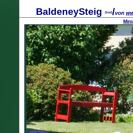
BaldeneySteig
/
von
ww
(Süd)
Mini