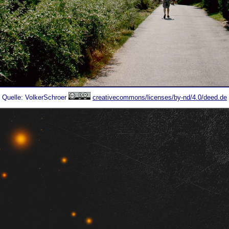
Quelle: VolkerSchroer
creativecommons/licenses/by-nd/4.0/deed.de