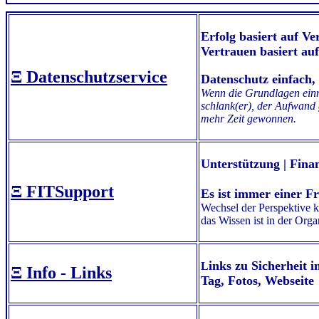
Keywords: „Volker Schroer, Datenschutzmanagem, Bewertung, Datenschutz – Folgenabschätzun
Erfolg basiert auf V
Vertrauen basiert au
Ξ Datenschutzservice
Datenschutz einfach, 
Wenn die Grundlagen einma
schlank(er), der Aufwand g
mehr Zeit gewonnen.
Unterstützung | Fina
Ξ
FITSupport
Es ist immer einer Fr
Wechsel der Perspektive k
das Wissen ist in der Orga
inks zu Sicherheit 
L
Ξ Info - Links
Tag, Fotos, Webseite